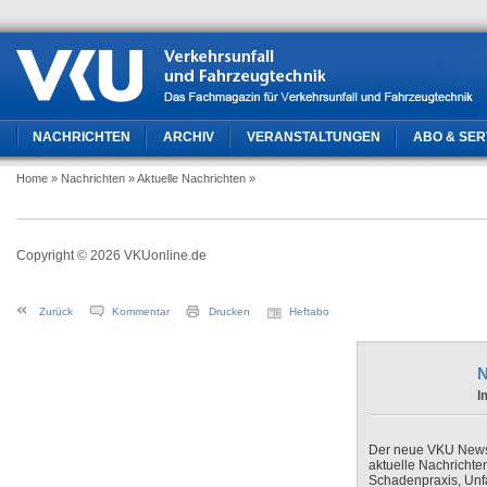
NACHRICHTEN
ARCHIV
VERANSTALTUNGEN
ABO & SER
Home
» Nachrichten
» Aktuelle Nachrichten
»
Copyright © 2026 VKUonline.de
Zurück
Kommentar
Drucken
Heftabo
N
I
Der neue VKU Newsle
aktuelle Nachrichte
Schadenpraxis, Unfa