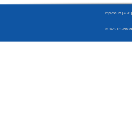
Impressum
|
AGB
© 2026 TECVIA M