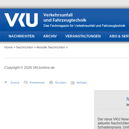
NACHRICHTEN
ARCHIV
VERANSTALTUNGEN
ABO & SER
Home
» Nachrichten
» Aktuelle Nachrichten
»
Copyright © 2026 VKUonline.de
Zurück
Kommentar
Drucken
Heftabo
N
I
Der neue VKU Newsle
aktuelle Nachrichte
Schadenpraxis, Unfa