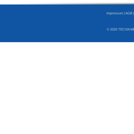
Impressum
|
AGB
© 2026 TECVIA M