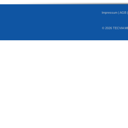
Impressum
|
AGB
© 2026 TECVIA M