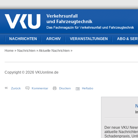
NACHRICHTEN
ARCHIV
VERANSTALTUNGEN
ABO & SER
Home
» Nachrichten
» Aktuelle Nachrichten
»
Copyright © 2026 VKUonline.de
Zurück
Kommentar
Drucken
Heftabo
N
I
Der neue VKU Newsle
aktuelle Nachrichte
Schadenpraxis, Unfa