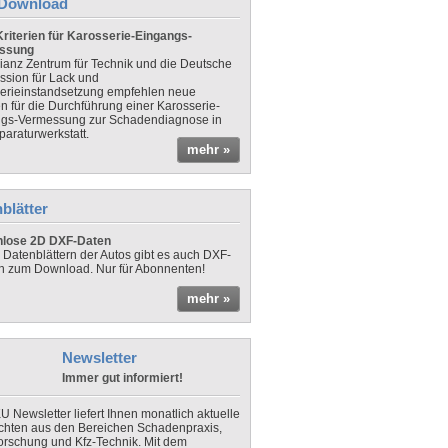
Download
riterien für Karosserie-Eingangs-
ssung
lianz Zentrum für Technik und die Deutsche
sion für Lack und
erieinstandsetzung empfehlen neue
en für die Durchführung einer Karosserie-
gs-Vermessung zur Schadendiagnose in
paraturwerkstatt.
mehr »
blätter
nlose 2D DXF-Daten
 Datenblättern der Autos gibt es auch DXF-
n zum Download. Nur für Abonnenten!
mehr »
Newsletter
Immer gut informiert!
U Newsletter liefert Ihnen monatlich aktuelle
chten aus den Bereichen Schadenpraxis,
forschung und Kfz-Technik. Mit dem