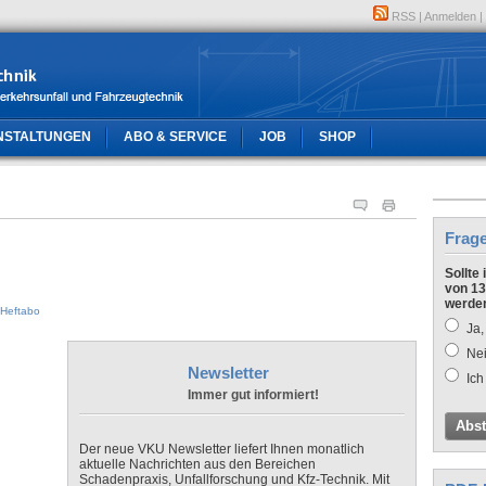
RSS
|
Anmelden
|
NSTALTUNGEN
ABO & SERVICE
JOB
SHOP
Frag
Sollte
von 13
werde
Heftabo
Ja,
Nei
Newsletter
Ich
Immer gut informiert!
Abs
Der neue VKU Newsletter liefert Ihnen monatlich
aktuelle Nachrichten aus den Bereichen
Schadenpraxis, Unfallforschung und Kfz-Technik. Mit