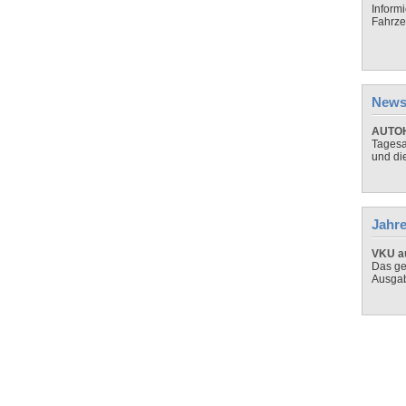
Inform
Fahrze
News
AUTOH
Tagesa
und di
Jahre
VKU au
Das ge
Ausga