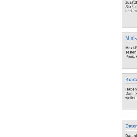
zusätz
Sie ke
und imm
Mini
Maxi-P
Testen
Preis.
Kont
Haben 
Dann k
weiter!
Daten
Datenb