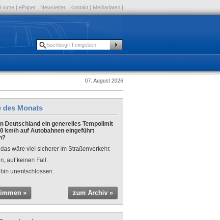
Home
|
ePaper
|
Newsletter
|
Kontakt
|
Mediadaten
|
07. August 2026
e des Monats
 in Deutschland ein generelles Tempolimit
0 km/h auf Autobahnen eingeführt
n?
 das wäre viel sicherer im Straßenverkehr.
n, auf keinen Fall.
 bin unentschlossen.
timmen »
zum Archiv »