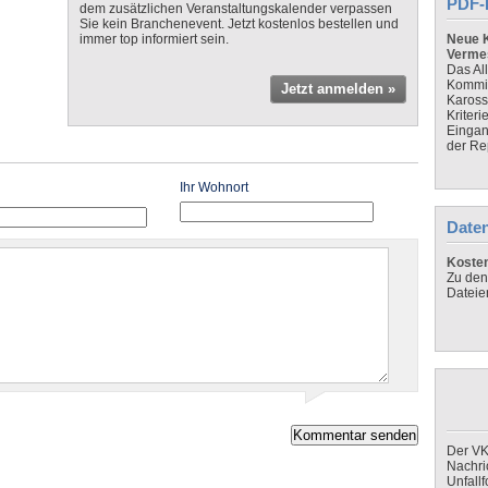
PDF-
dem zusätzlichen Veranstaltungskalender verpassen
Sie kein Branchenevent. Jetzt kostenlos bestellen und
immer top informiert sein.
Neue K
Verme
Das Al
Kommis
Jetzt anmelden »
Kaross
Kriteri
Eingan
der Re
Ihr Wohnort
Daten
Koste
Zu den
Dateie
Der VK
Nachri
Unfall