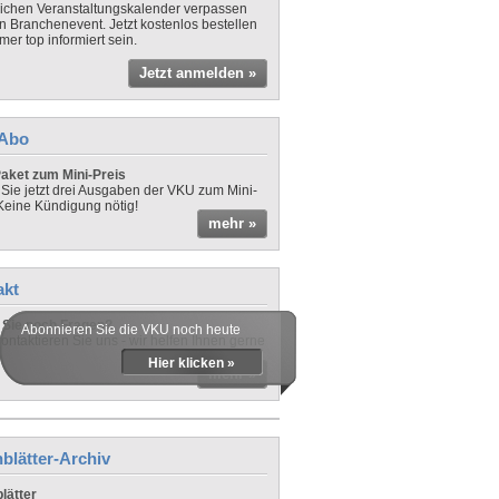
lichen Veranstaltungskalender verpassen
in Branchenevent. Jetzt kostenlos bestellen
er top informiert sein.
Jetzt anmelden »
-Abo
aket zum Mini-Preis
 Sie jetzt drei Ausgaben der VKU zum Mini-
 Keine Kündigung nötig!
mehr »
akt
Sie noch Fragen?
Abonnieren Sie die VKU noch heute
ontaktieren Sie uns - wir helfen Ihnen gerne
Hier klicken »
mehr »
blätter-Archiv
lätter