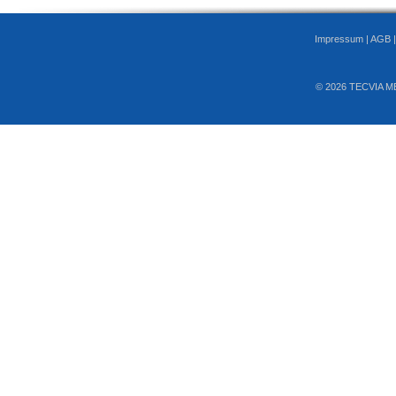
Impressum
|
AGB
© 2026 TECVIA M