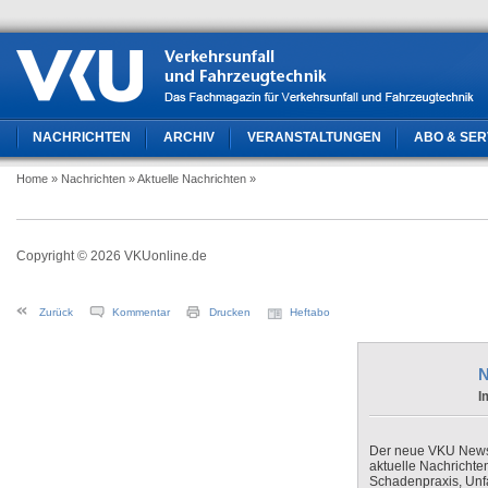
NACHRICHTEN
ARCHIV
VERANSTALTUNGEN
ABO & SER
Home
» Nachrichten
» Aktuelle Nachrichten
»
Copyright © 2026 VKUonline.de
Zurück
Kommentar
Drucken
Heftabo
N
I
Der neue VKU Newsle
aktuelle Nachrichte
Schadenpraxis, Unfa