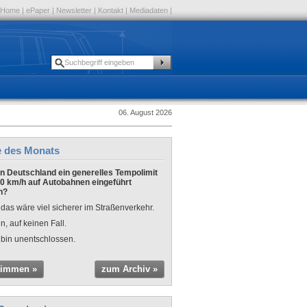
Home
|
ePaper
|
Newsletter
|
Kontakt
|
Mediadaten
|
06. August 2026
e des Monats
 in Deutschland ein generelles Tempolimit
0 km/h auf Autobahnen eingeführt
n?
 das wäre viel sicherer im Straßenverkehr.
n, auf keinen Fall.
 bin unentschlossen.
timmen »
zum Archiv »