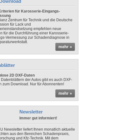
Download
riterien für Karosserie-Eingangs-
ssung
lianz Zentrum für Technik und die Deutsche
sion für Lack und
erieinstandsetzung empfehlen neue
en für die Durchführung einer Karosserie-
gs-Vermessung zur Schadendiagnose in
paraturwerkstatt.
mehr »
blätter
nlose 2D DXF-Daten
 Datenblättern der Autos gibt es auch DXF-
n zum Download. Nur für Abonnenten!
mehr »
Newsletter
Immer gut informiert!
U Newsletter liefert Ihnen monatlich aktuelle
chten aus den Bereichen Schadenpraxis,
forschung und Kfz-Technik. Mit dem