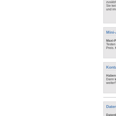
zusätz
Sie ke
und imm
Mini
Maxi-P
Testen
Preis.
Kont
Haben 
Dann k
weiter!
Daten
Datenb