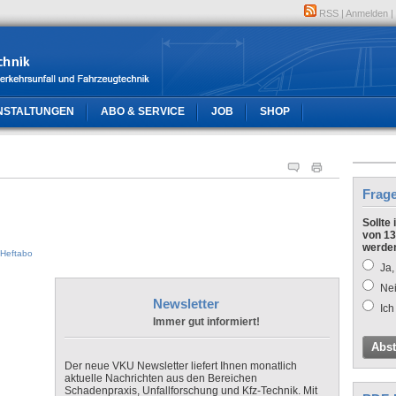
RSS
|
Anmelden
|
NSTALTUNGEN
ABO & SERVICE
JOB
SHOP
Frag
Sollte
von 13
werde
Heftabo
Ja,
Nei
Newsletter
Ich
Immer gut informiert!
Abs
Der neue VKU Newsletter liefert Ihnen monatlich
aktuelle Nachrichten aus den Bereichen
Schadenpraxis, Unfallforschung und Kfz-Technik. Mit