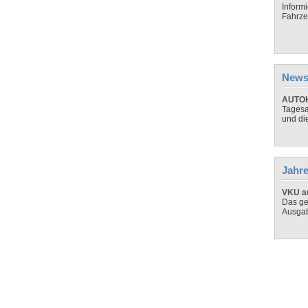
Inform
Fahrze
News
AUTOH
Tagesa
und di
Jahre
VKU au
Das ge
Ausga