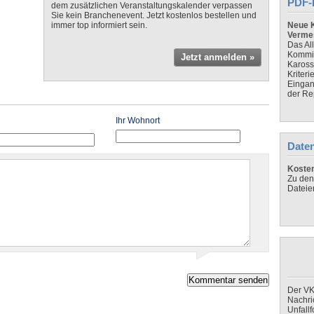
PDF-
dem zusätzlichen Veranstaltungskalender verpassen
Sie kein Branchenevent. Jetzt kostenlos bestellen und
immer top informiert sein.
Neue K
Verme
Das Al
Kommis
Jetzt anmelden »
Kaross
Kriteri
Eingan
der Re
Ihr Wohnort
Daten
Koste
Zu den
Dateie
Der VK
Nachri
Unfall