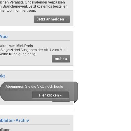
lichen Veranstaltungskalender verpassen
in Branchenevent. Jetzt kostenlos bestellen
er top informiert sein.
Jetzt anmelden »
-Abo
aket zum Mini-Preis
 Sie jetzt drei Ausgaben der VKU zum Mini-
 Keine Kündigung nötig!
mehr »
akt
Sie noch Fragen?
Abonnieren Sie die VKU noch heute
ontaktieren Sie uns - wir helfen Ihnen gerne
Hier klicken »
mehr »
blätter-Archiv
lätter