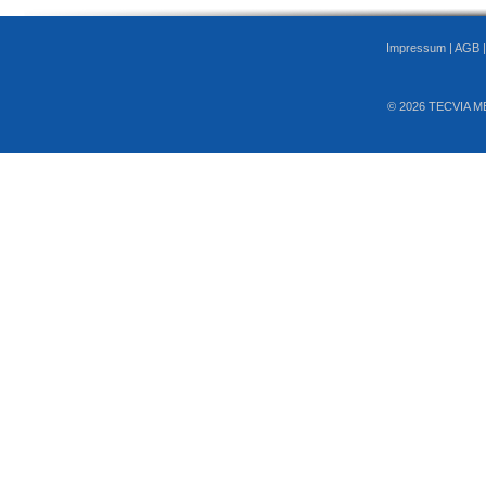
Impressum
|
AGB
© 2026 TECVIA M