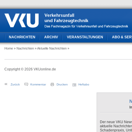
NACHRICHTEN
ARCHIV
VERANSTALTUNGEN
ABO & SER
Home
» Nachrichten
» Aktuelle Nachrichten
»
Copyright © 2026 VKUonline.de
Zurück
Kommentar
Drucken
Heftabo
N
I
Der neue VKU Newsle
aktuelle Nachrichte
Schadenpraxis, Unfa