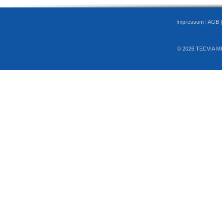
Impressum
|
AGB
© 2026 TECVIA M