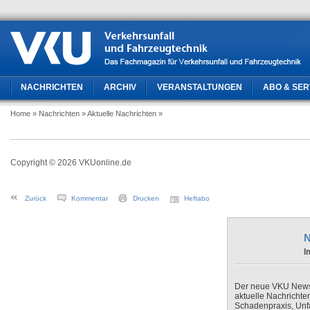
NACHRICHTEN
ARCHIV
VERANSTALTUNGEN
ABO & SER
Home
» Nachrichten
» Aktuelle Nachrichten
»
Copyright © 2026 VKUonline.de
Zurück
Kommentar
Drucken
Heftabo
N
I
Der neue VKU Newsle
aktuelle Nachrichte
Schadenpraxis, Unfa