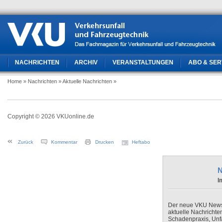
NACHRICHTEN
ARCHIV
VERANSTALTUNGEN
ABO & SER
Home
» Nachrichten
» Aktuelle Nachrichten
»
Copyright © 2026 VKUonline.de
Zurück
Kommentar
Drucken
Heftabo
N
I
Der neue VKU Newsle
aktuelle Nachrichte
Schadenpraxis, Unfa