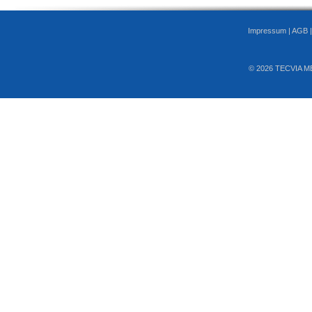
Impressum
|
AGB
© 2026 TECVIA M