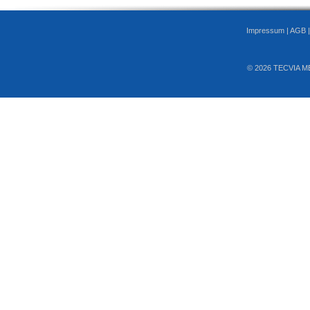
Impressum
|
AGB
© 2026 TECVIA M