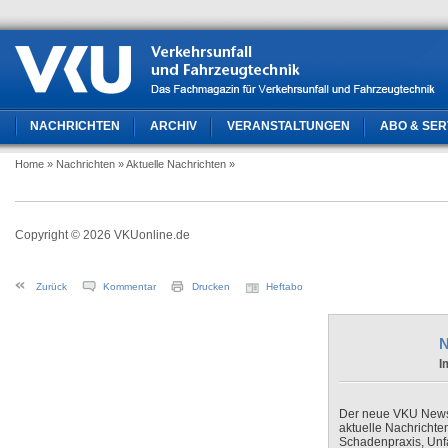
NACHRICHTEN
ARCHIV
VERANSTALTUNGEN
ABO & SER
Home
» Nachrichten
» Aktuelle Nachrichten
»
Copyright © 2026 VKUonline.de
Zurück
Kommentar
Drucken
Heftabo
N
I
Der neue VKU Newsle
aktuelle Nachrichte
Schadenpraxis, Unfa