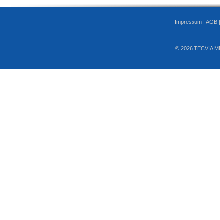
Impressum
|
AGB
© 2026 TECVIA M