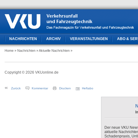
NACHRICHTEN
ARCHIV
VERANSTALTUNGEN
ABO & SER
Home
» Nachrichten
» Aktuelle Nachrichten
»
Copyright © 2026 VKUonline.de
Zurück
Kommentar
Drucken
Heftabo
N
I
Der neue VKU Newsle
aktuelle Nachrichte
Schadenpraxis, Unfa