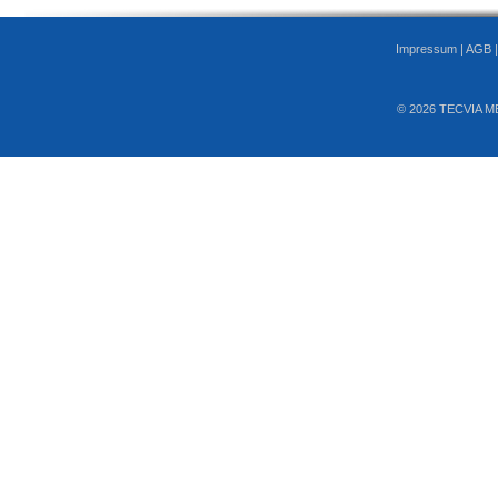
Impressum
|
AGB
© 2026 TECVIA M