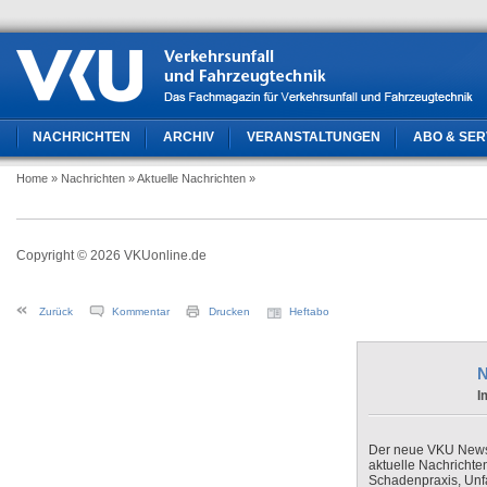
NACHRICHTEN
ARCHIV
VERANSTALTUNGEN
ABO & SER
Home
» Nachrichten
» Aktuelle Nachrichten
»
Copyright © 2026 VKUonline.de
Zurück
Kommentar
Drucken
Heftabo
N
I
Der neue VKU Newsle
aktuelle Nachrichte
Schadenpraxis, Unfa