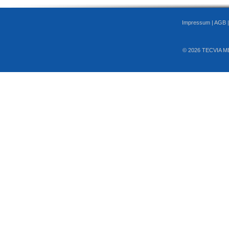
Impressum
|
AGB
© 2026 TECVIA M