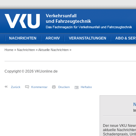
NACHRICHTEN
ARCHIV
VERANSTALTUNGEN
ABO & SER
Home
» Nachrichten
» Aktuelle Nachrichten
»
Copyright © 2026 VKUonline.de
Zurück
Kommentar
Drucken
Heftabo
N
I
Der neue VKU Newsle
aktuelle Nachrichte
Schadenpraxis, Unfa