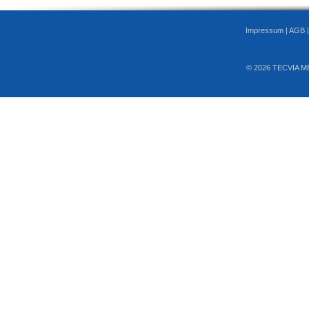
Impressum
|
AGB
© 2026 TECVIA M