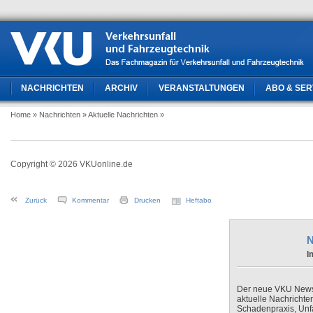
NACHRICHTEN
ARCHIV
VERANSTALTUNGEN
ABO & SER
Home
» Nachrichten
» Aktuelle Nachrichten
»
Copyright © 2026 VKUonline.de
Zurück
Kommentar
Drucken
Heftabo
N
I
Der neue VKU Newsle
aktuelle Nachrichte
Schadenpraxis, Unfa