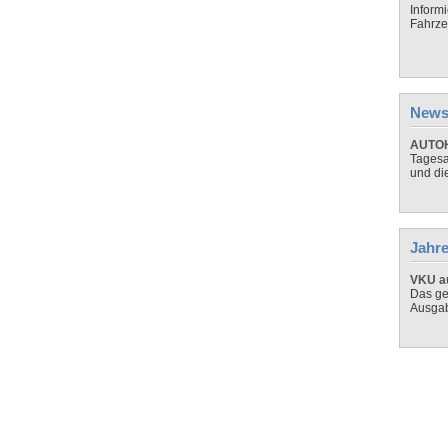
Inform
Fahrze
News
AUTOH
Tagesa
und di
Jahre
VKU au
Das ge
Ausga