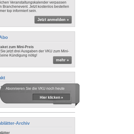
lichen Veranstaltungskalender verpassen
in Branchenevent. Jetzt kostenlos bestellen
er top informiert sein.
Jetzt anmelden »
-Abo
aket zum Mini-Preis
 Sie jetzt drei Ausgaben der VKU zum Mini-
 Keine Kündigung nötig!
mehr »
akt
Sie noch Fragen?
Abonnieren Sie die VKU noch heute
ontaktieren Sie uns - wir helfen Ihnen gerne
Hier klicken »
mehr »
blätter-Archiv
lätter