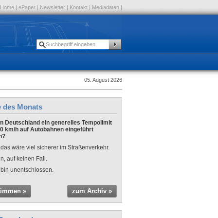
Home
|
ePaper
|
Newsletter
|
Kontakt
|
Mediadaten
|
05. August 2026
e des Monats
 in Deutschland ein generelles Tempolimit
0 km/h auf Autobahnen eingeführt
n?
 das wäre viel sicherer im Straßenverkehr.
n, auf keinen Fall.
 bin unentschlossen.
timmen »
zum Archiv »