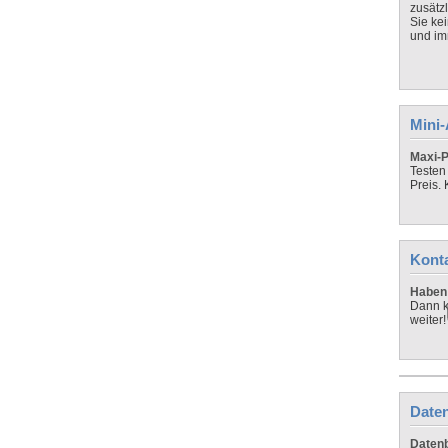
zusätz
Sie ke
und imm
Mini
Maxi-P
Testen
Preis.
Kont
Haben 
Dann k
weiter!
Daten
Datenb