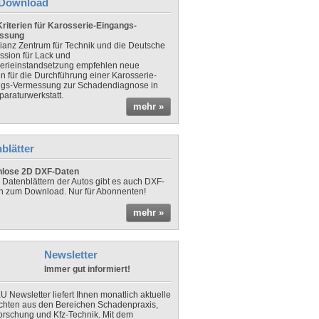
Download
riterien für Karosserie-Eingangs-
ssung
lianz Zentrum für Technik und die Deutsche
sion für Lack und
erieinstandsetzung empfehlen neue
en für die Durchführung einer Karosserie-
gs-Vermessung zur Schadendiagnose in
paraturwerkstatt.
mehr »
blätter
nlose 2D DXF-Daten
 Datenblättern der Autos gibt es auch DXF-
n zum Download. Nur für Abonnenten!
mehr »
Newsletter
Immer gut informiert!
U Newsletter liefert Ihnen monatlich aktuelle
chten aus den Bereichen Schadenpraxis,
forschung und Kfz-Technik. Mit dem