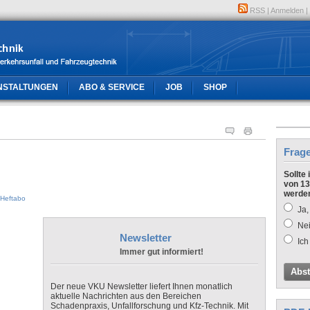
RSS
|
Anmelden
|
NSTALTUNGEN
ABO & SERVICE
JOB
SHOP
Frag
Sollte
von 13
werde
Heftabo
Ja,
Nei
Newsletter
Ich
Immer gut informiert!
Abs
Der neue VKU Newsletter liefert Ihnen monatlich
aktuelle Nachrichten aus den Bereichen
Schadenpraxis, Unfallforschung und Kfz-Technik. Mit