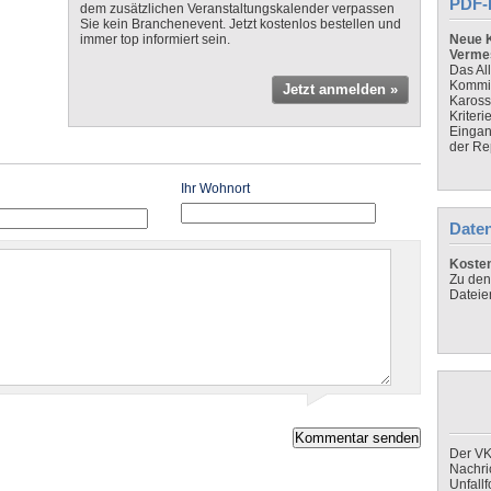
PDF-
dem zusätzlichen Veranstaltungskalender verpassen
Sie kein Branchenevent. Jetzt kostenlos bestellen und
immer top informiert sein.
Neue K
Verme
Das Al
Kommis
Jetzt anmelden »
Kaross
Kriteri
Eingan
der Re
Ihr Wohnort
Daten
Koste
Zu den
Dateie
Der VK
Nachri
Unfall