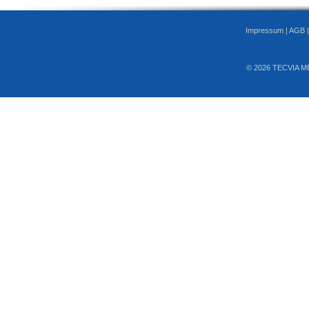
Impressum
|
AGB
© 2026 TECVIA M