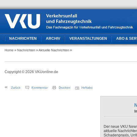
NACHRICHTEN
ARCHIV
VERANSTALTUNGEN
ABO & SER
Home
» Nachrichten
» Aktuelle Nachrichten
»
Copyright © 2026 VKUonline.de
Zurück
Kommentar
Drucken
Heftabo
N
I
Der neue VKU Newsle
aktuelle Nachrichte
Schadenpraxis, Unfa