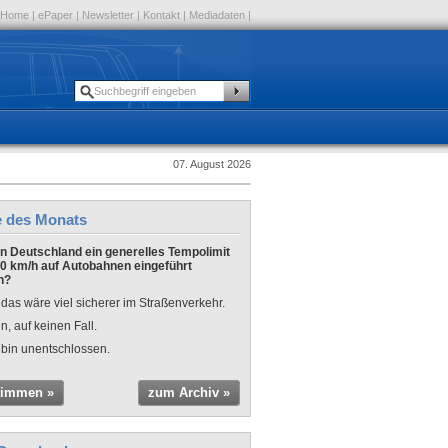
Home
|
ePaper
|
Newsletter
|
Kontakt
|
Mediadaten
|
07. August 2026
e des Monats
 in Deutschland ein generelles Tempolimit
0 km/h auf Autobahnen eingeführt
n?
 das wäre viel sicherer im Straßenverkehr.
n, auf keinen Fall.
 bin unentschlossen.
timmen »
zum Archiv »