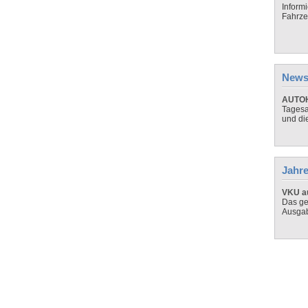
Inform
Fahrze
News
AUTOH
Tagesa
und di
Jahre
VKU au
Das ge
Ausga