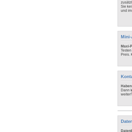
zusätz
Sie ke
und imm
Mini
Maxi-P
Testen
Preis.
Kont
Haben 
Dann k
weiter!
Daten
Datenb