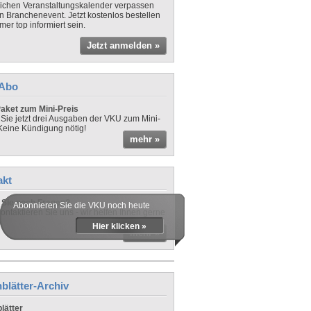
lichen Veranstaltungskalender verpassen
in Branchenevent. Jetzt kostenlos bestellen
er top informiert sein.
Jetzt anmelden »
-Abo
aket zum Mini-Preis
 Sie jetzt drei Ausgaben der VKU zum Mini-
 Keine Kündigung nötig!
mehr »
akt
Sie noch Fragen?
Abonnieren Sie die VKU noch heute
ontaktieren Sie uns - wir helfen Ihnen gerne
Hier klicken »
mehr »
blätter-Archiv
lätter