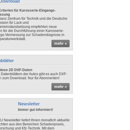
Download
riterien für Karosserie-Eingangs-
ssung
lianz Zentrum für Technik und die Deutsche
sion für Lack und
erieinstandsetzung empfehlen neue
en für die Durchführung einer Karosserie-
gs-Vermessung zur Schadendiagnose in
paraturwerkstatt.
mehr »
blätter
nlose 2D DXF-Daten
 Datenblättern der Autos gibt es auch DXF-
n zum Download. Nur für Abonnenten!
mehr »
Newsletter
Immer gut informiert!
U Newsletter liefert Ihnen monatlich aktuelle
chten aus den Bereichen Schadenpraxis,
forschung und Kfz-Technik. Mit dem