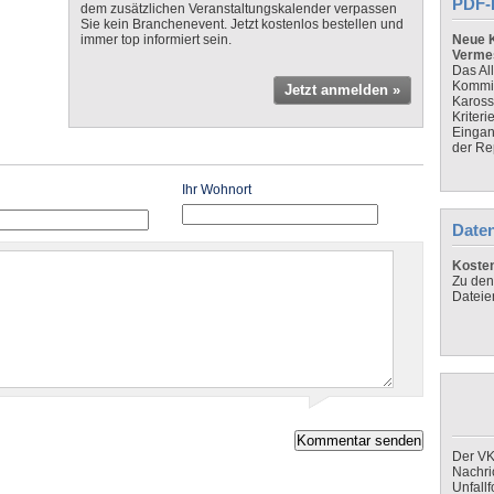
PDF-
dem zusätzlichen Veranstaltungskalender verpassen
Sie kein Branchenevent. Jetzt kostenlos bestellen und
immer top informiert sein.
Neue K
Verme
Das Al
Kommis
Jetzt anmelden »
Kaross
Kriteri
Eingan
der Re
Ihr Wohnort
Daten
Koste
Zu den
Dateie
Der VK
Nachri
Unfall