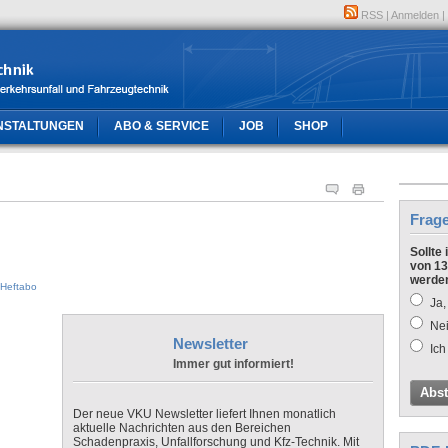
RSS
|
Anmelden
|
NSTALTUNGEN
ABO & SERVICE
JOB
SHOP
Frag
Sollte
von 13
werde
Heftabo
Ja,
Nei
Newsletter
Ich
Immer gut informiert!
Abs
Der neue VKU Newsletter liefert Ihnen monatlich
aktuelle Nachrichten aus den Bereichen
Schadenpraxis, Unfallforschung und Kfz-Technik. Mit