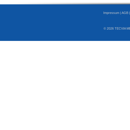
Impressum
|
AGB
© 2026 TECVIA M