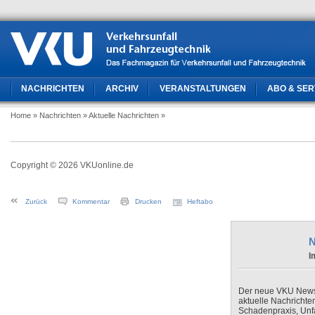
NACHRICHTEN
ARCHIV
VERANSTALTUNGEN
ABO & SER
Home
» Nachrichten
» Aktuelle Nachrichten
»
Copyright © 2026 VKUonline.de
Zurück
Kommentar
Drucken
Heftabo
N
I
Der neue VKU Newsle
aktuelle Nachrichte
Schadenpraxis, Unfa