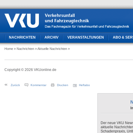
NACHRICHTEN
ARCHIV
VERANSTALTUNGEN
ABO & SER
Home
» Nachrichten
» Aktuelle Nachrichten
»
Copyright © 2026 VKUonline.de
Zurück
Kommentar
Drucken
Heftabo
N
I
Der neue VKU Newsle
aktuelle Nachrichte
Schadenpraxis, Unfa