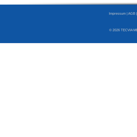
Impressum
|
AGB
© 2026 TECVIA M