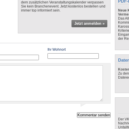
PDF-
dem zusätzlichen Veranstaltungskalender verpassen
Sie kein Branchenevent. Jetzt kostenlos bestellen und
immer top informiert sein.
Neue K
Verme
Das Al
Kommis
Jetzt anmelden »
Kaross
Kriteri
Eingan
der Re
Ihr Wohnort
Daten
Koste
Zu den
Dateie
Der VK
Nachri
Unfall