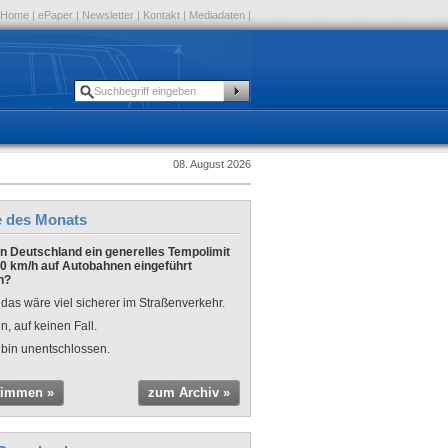
Home
|
ePaper
|
Newsletter
|
Kontakt
|
Mediadaten
|
08. August 2026
e des Monats
 in Deutschland ein generelles Tempolimit
0 km/h auf Autobahnen eingeführt
n?
 das wäre viel sicherer im Straßenverkehr.
n, auf keinen Fall.
 bin unentschlossen.
timmen »
zum Archiv »