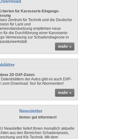
Download
riterien für Karosserie-Eingangs-
ssung
lianz Zentrum für Technik und die Deutsche
sion für Lack und
erieinstandsetzung empfehlen neue
en für die Durchführung einer Karosserie-
gs-Vermessung zur Schadendiagnose in
paraturwerkstatt.
mehr »
blätter
nlose 2D DXF-Daten
 Datenblättern der Autos gibt es auch DXF-
n zum Download. Nur für Abonnenten!
mehr »
Newsletter
Immer gut informiert!
U Newsletter liefert Ihnen monatlich aktuelle
chten aus den Bereichen Schadenpraxis,
forschung und Kfz-Technik. Mit dem