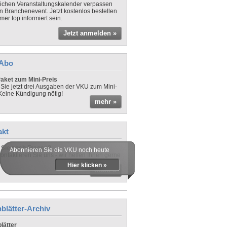
lichen Veranstaltungskalender verpassen
in Branchenevent. Jetzt kostenlos bestellen
er top informiert sein.
Jetzt anmelden »
-Abo
aket zum Mini-Preis
 Sie jetzt drei Ausgaben der VKU zum Mini-
 Keine Kündigung nötig!
mehr »
akt
Sie noch Fragen?
Abonnieren Sie die VKU noch heute
ontaktieren Sie uns - wir helfen Ihnen gerne
Hier klicken »
mehr »
blätter-Archiv
lätter