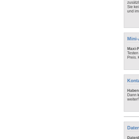
zusätz
Sie ke
und imm
Mini
Maxi-P
Testen
Preis.
Kont
Haben 
Dann k
weiter!
Daten
Datenb