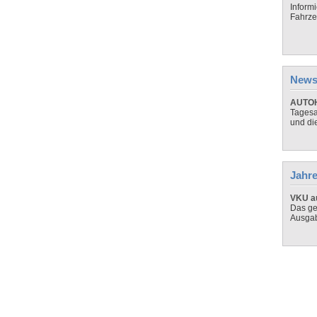
Inform
Fahrze
News
AUTOH
Tagesa
und di
Jahre
VKU au
Das ge
Ausga