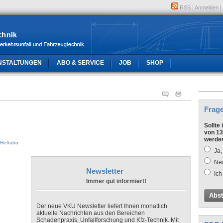
RSS
|
Anmelden
|
NSTALTUNGEN
ABO & SERVICE
JOB
SHOP
Frag
Sollte
von 13
werde
Heftabo
Ja,
Nei
Newsletter
Ich
Immer gut informiert!
Abs
Der neue VKU Newsletter liefert Ihnen monatlich
aktuelle Nachrichten aus den Bereichen
Schadenpraxis, Unfallforschung und Kfz-Technik. Mit