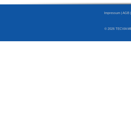
Impressum
|
AGB
© 2026 TECVIA M