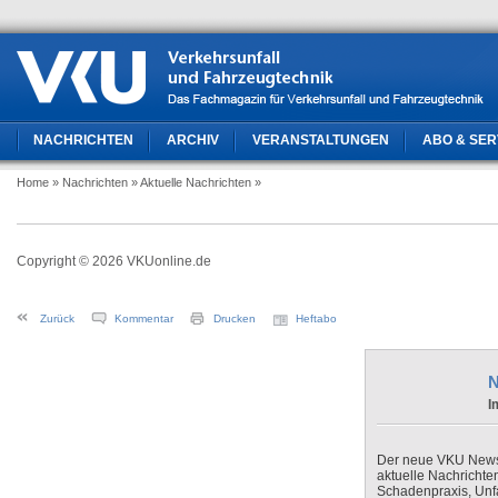
NACHRICHTEN
ARCHIV
VERANSTALTUNGEN
ABO & SER
Home
» Nachrichten
» Aktuelle Nachrichten
»
Copyright © 2026 VKUonline.de
Zurück
Kommentar
Drucken
Heftabo
N
I
Der neue VKU Newsle
aktuelle Nachrichte
Schadenpraxis, Unfa