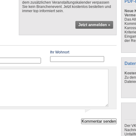
PDF-
dem zusätzlichen Veranstaltungskalender verpassen
Sie kein Branchenevent. Jetzt kostenlos bestellen und
immer top informiert sein.
Neue K
Verme
Das Al
Kommis
Jetzt anmelden »
Kaross
Kriteri
Eingan
der Re
Ihr Wohnort
Daten
Koste
Zu den
Dateie
Der VK
Nachri
Unfall