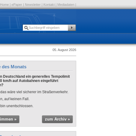
Home
|
ePaper
|
Newsletter
|
Kontakt
|
Mediadaten
|
05. August 2026
e des Monats
 in Deutschland ein generelles Tempolimit
0 km/h auf Autobahnen eingeführt
n?
 das wäre viel sicherer im Straßenverkehr.
n, auf keinen Fall.
 bin unentschlossen.
timmen »
zum Archiv »