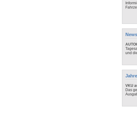
Inform
Fahrze
News
AUTOH
Tagesa
und di
Jahre
VKU au
Das ge
Ausga