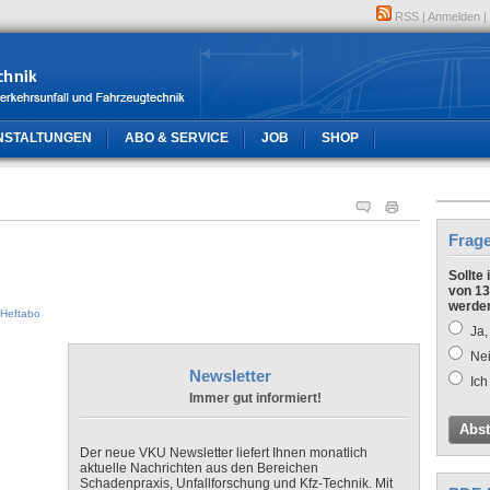
RSS
|
Anmelden
|
NSTALTUNGEN
ABO & SERVICE
JOB
SHOP
Frag
Sollte
von 13
werde
Heftabo
Ja,
Nei
Newsletter
Ich
Immer gut informiert!
Abs
Der neue VKU Newsletter liefert Ihnen monatlich
aktuelle Nachrichten aus den Bereichen
Schadenpraxis, Unfallforschung und Kfz-Technik. Mit