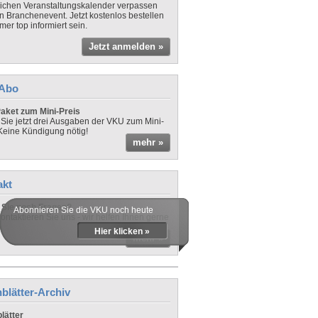
lichen Veranstaltungskalender verpassen
in Branchenevent. Jetzt kostenlos bestellen
er top informiert sein.
Jetzt anmelden »
-Abo
aket zum Mini-Preis
 Sie jetzt drei Ausgaben der VKU zum Mini-
 Keine Kündigung nötig!
mehr »
akt
Sie noch Fragen?
Abonnieren Sie die VKU noch heute
ontaktieren Sie uns - wir helfen Ihnen gerne
Hier klicken »
mehr »
blätter-Archiv
lätter