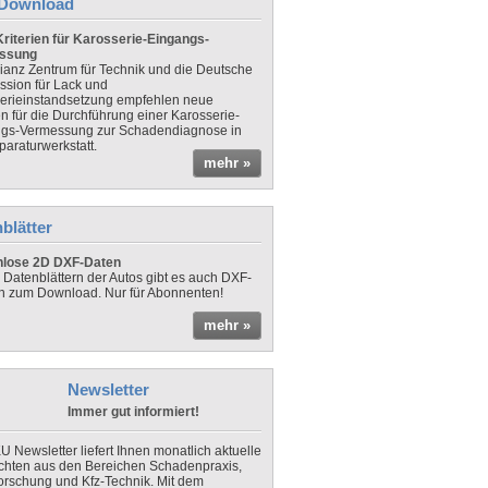
Download
riterien für Karosserie-Eingangs-
ssung
lianz Zentrum für Technik und die Deutsche
sion für Lack und
erieinstandsetzung empfehlen neue
en für die Durchführung einer Karosserie-
gs-Vermessung zur Schadendiagnose in
paraturwerkstatt.
mehr »
blätter
nlose 2D DXF-Daten
 Datenblättern der Autos gibt es auch DXF-
n zum Download. Nur für Abonnenten!
mehr »
Newsletter
Immer gut informiert!
U Newsletter liefert Ihnen monatlich aktuelle
chten aus den Bereichen Schadenpraxis,
forschung und Kfz-Technik. Mit dem