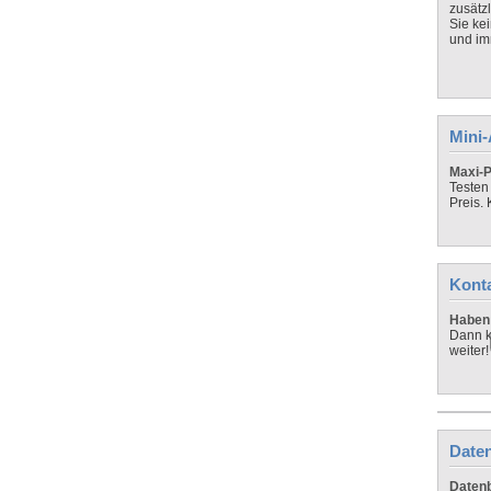
zusätz
Sie ke
und imm
Mini
Maxi-P
Testen
Preis.
Kont
Haben 
Dann k
weiter!
Daten
Datenb