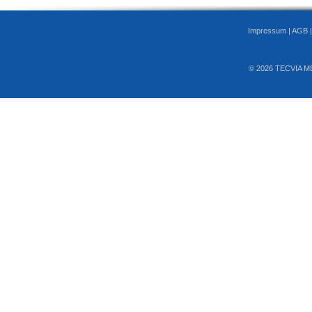
Impressum
|
AGB
© 2026 TECVIA M