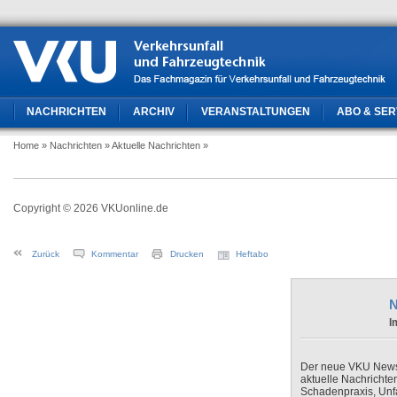
NACHRICHTEN
ARCHIV
VERANSTALTUNGEN
ABO & SER
Home
» Nachrichten
» Aktuelle Nachrichten
»
Copyright © 2026 VKUonline.de
Zurück
Kommentar
Drucken
Heftabo
N
I
Der neue VKU Newsle
aktuelle Nachrichte
Schadenpraxis, Unfa