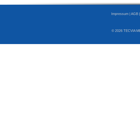
Impressum
|
AGB
© 2026 TECVIA M