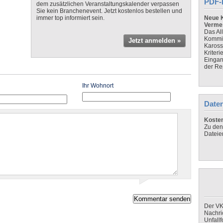
PDF-
dem zusätzlichen Veranstaltungskalender verpassen
Sie kein Branchenevent. Jetzt kostenlos bestellen und
immer top informiert sein.
Neue K
Verme
Das Al
Kommis
Jetzt anmelden »
Kaross
Kriteri
Eingan
der Re
Ihr Wohnort
Daten
Koste
Zu den
Dateie
Der VK
Nachri
Unfall