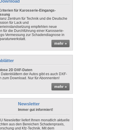
Download
riterien für Karosserie-Eingangs-
ssung
lianz Zentrum für Technik und die Deutsche
sion für Lack und
erieinstandsetzung empfehlen neue
en für die Durchführung einer Karosserie-
gs-Vermessung zur Schadendiagnose in
paraturwerkstatt.
mehr »
blätter
nlose 2D DXF-Daten
 Datenblättern der Autos gibt es auch DXF-
n zum Download. Nur für Abonnenten!
mehr »
Newsletter
Immer gut informiert!
U Newsletter liefert Ihnen monatlich aktuelle
chten aus den Bereichen Schadenpraxis,
forschung und Kfz-Technik. Mit dem