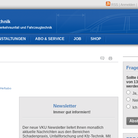
RSS
|
Anmelden
|
NSTALTUNGEN
ABO & SERVICE
JOB
SHOP
Frag
Sollte
von 13
werde
Heftabo
Ja,
Nei
Newsletter
Ich
Immer gut informiert!
Abs
Der neue VKU Newsletter liefert Ihnen monatlich
aktuelle Nachrichten aus den Bereichen
Schadenpraxis, Unfallforschung und Kfz-Technik. Mit