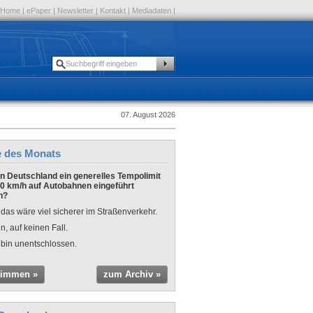
Home
|
ePaper
|
Newsletter
|
Kontakt
|
Mediadaten
|
07. August 2026
e des Monats
 in Deutschland ein generelles Tempolimit
0 km/h auf Autobahnen eingeführt
n?
 das wäre viel sicherer im Straßenverkehr.
n, auf keinen Fall.
 bin unentschlossen.
timmen »
zum Archiv »