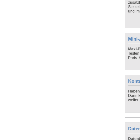
zusätz
Sie ke
und imm
Mini
Maxi-P
Testen
Preis.
Kont
Haben 
Dann k
weiter!
Daten
Datenb