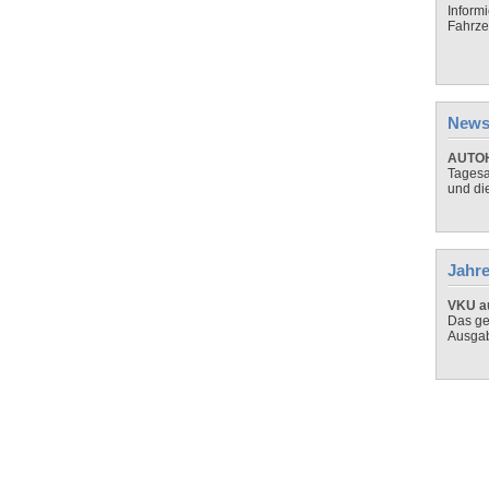
Inform
Fahrze
News
AUTOH
Tagesa
und di
Jahre
VKU au
Das ge
Ausga