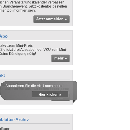
lichen Veranstaltungskalender verpassen
in Branchenevent. Jetzt kostenlos bestellen
er top informiert sein.
Jetzt anmelden »
-Abo
aket zum Mini-Preis
 Sie jetzt drei Ausgaben der VKU zum Mini-
 Keine Kündigung nötig!
mehr »
akt
Sie noch Fragen?
Abonnieren Sie die VKU noch heute
ontaktieren Sie uns - wir helfen Ihnen gerne
Hier klicken »
mehr »
blätter-Archiv
lätter