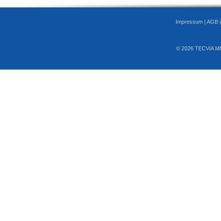
Impressum
|
AGB
© 2026 TECVIA M