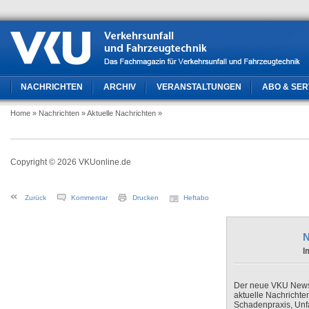
NACHRICHTEN
ARCHIV
VERANSTALTUNGEN
ABO & SER
Home
» Nachrichten
» Aktuelle Nachrichten
»
Copyright © 2026 VKUonline.de
Zurück
Kommentar
Drucken
Heftabo
N
I
Der neue VKU Newsle
aktuelle Nachrichte
Schadenpraxis, Unfa