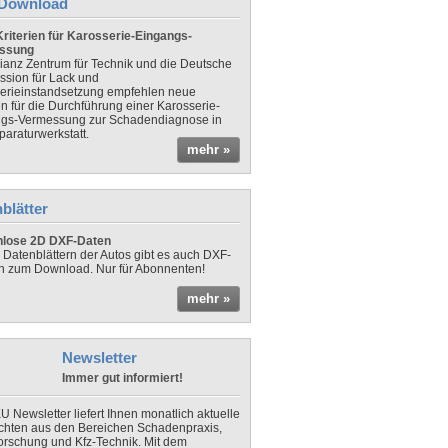
Download
riterien für Karosserie-Eingangs-
ssung
lianz Zentrum für Technik und die Deutsche
sion für Lack und
erieinstandsetzung empfehlen neue
en für die Durchführung einer Karosserie-
gs-Vermessung zur Schadendiagnose in
paraturwerkstatt.
mehr »
blätter
nlose 2D DXF-Daten
 Datenblättern der Autos gibt es auch DXF-
n zum Download. Nur für Abonnenten!
mehr »
Newsletter
Immer gut informiert!
U Newsletter liefert Ihnen monatlich aktuelle
chten aus den Bereichen Schadenpraxis,
forschung und Kfz-Technik. Mit dem