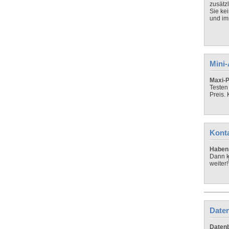
zusätz
Sie ke
und imm
Mini
Maxi-P
Testen
Preis.
Kont
Haben 
Dann k
weiter!
Daten
Datenb