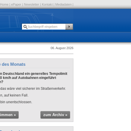
Home
|
ePaper
|
Newsletter
|
Kontakt
|
Mediadaten
|
06. August 2026
e des Monats
 in Deutschland ein generelles Tempolimit
0 km/h auf Autobahnen eingeführt
n?
 das wäre viel sicherer im Straßenverkehr.
n, auf keinen Fall.
 bin unentschlossen.
timmen »
zum Archiv »