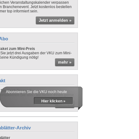
lichen Veranstaltungskalender verpassen
in Branchenevent. Jetzt kostenlos bestellen
er top informiert sein.
Jetzt anmelden »
-Abo
aket zum Mini-Preis
 Sie jetzt drei Ausgaben der VKU zum Mini-
 Keine Kündigung nötig!
mehr »
akt
Sie noch Fragen?
Abonnieren Sie die VKU noch heute
ontaktieren Sie uns - wir helfen Ihnen gerne
Hier klicken »
mehr »
blätter-Archiv
lätter