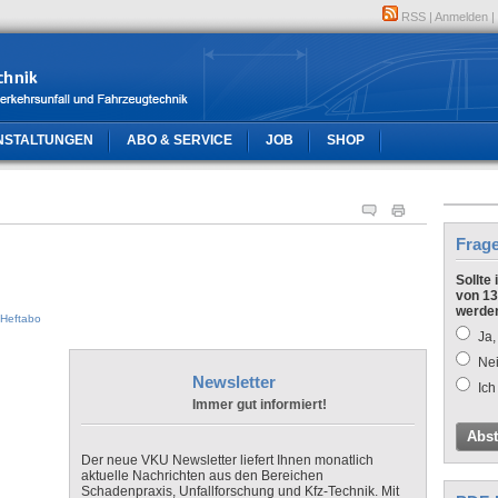
RSS
|
Anmelden
|
NSTALTUNGEN
ABO & SERVICE
JOB
SHOP
Frag
Sollte
von 13
werde
Heftabo
Ja,
Nei
Newsletter
Ich
Immer gut informiert!
Abs
Der neue VKU Newsletter liefert Ihnen monatlich
aktuelle Nachrichten aus den Bereichen
Schadenpraxis, Unfallforschung und Kfz-Technik. Mit