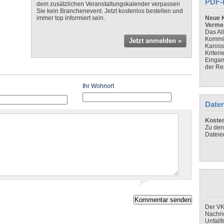
PDF-
dem zusätzlichen Veranstaltungskalender verpassen
Sie kein Branchenevent. Jetzt kostenlos bestellen und
immer top informiert sein.
Neue K
Verme
Das Al
Kommis
Jetzt anmelden »
Kaross
Kriteri
Eingan
der Re
Ihr Wohnort
Daten
Koste
Zu den
Dateie
Der VK
Nachri
Unfall