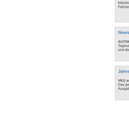
Inform
Fahrze
News
AUTOH
Tagesa
und di
Jahre
VKU au
Das ge
Ausga