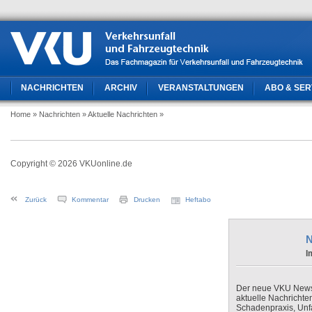
NACHRICHTEN
ARCHIV
VERANSTALTUNGEN
ABO & SER
Home
» Nachrichten
» Aktuelle Nachrichten
»
Copyright © 2026 VKUonline.de
Zurück
Kommentar
Drucken
Heftabo
N
I
Der neue VKU Newsle
aktuelle Nachrichte
Schadenpraxis, Unfa