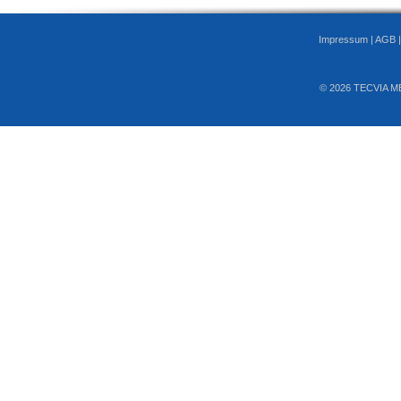
Impressum
|
AGB
© 2026 TECVIA M