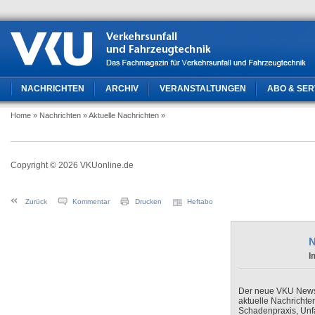
NACHRICHTEN
ARCHIV
VERANSTALTUNGEN
ABO & SER
Home
» Nachrichten
» Aktuelle Nachrichten
»
Copyright © 2026 VKUonline.de
Zurück
Kommentar
Drucken
Heftabo
N
I
Der neue VKU Newsle
aktuelle Nachrichte
Schadenpraxis, Unfa