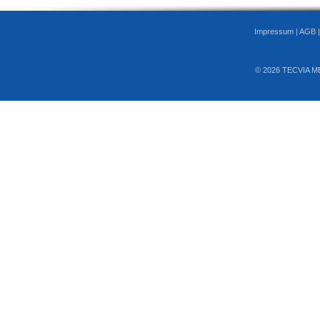
Impressum
|
AGB
© 2026 TECVIA M