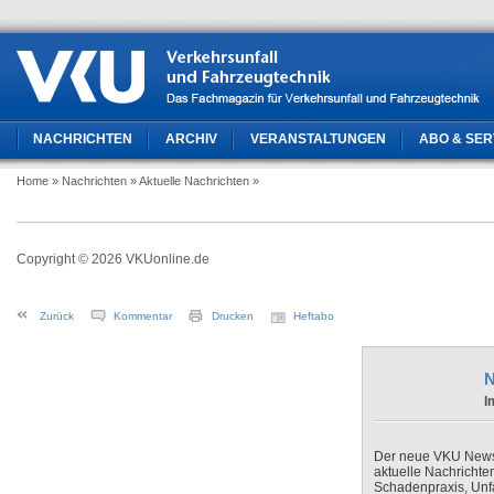
NACHRICHTEN
ARCHIV
VERANSTALTUNGEN
ABO & SER
Home
» Nachrichten
» Aktuelle Nachrichten
»
Copyright © 2026 VKUonline.de
Zurück
Kommentar
Drucken
Heftabo
N
I
Der neue VKU Newsle
aktuelle Nachrichte
Schadenpraxis, Unfa