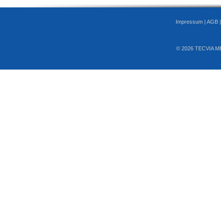
Impressum
|
AGB
© 2026 TECVIA M