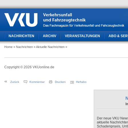
NACHRICHTEN
ARCHIV
VERANSTALTUNGEN
ABO & SER
Home
» Nachrichten
» Aktuelle Nachrichten
»
Copyright © 2026 VKUonline.de
Zurück
Kommentar
Drucken
Heftabo
N
I
Der neue VKU Newsle
aktuelle Nachrichte
Schadenpraxis, Unfa