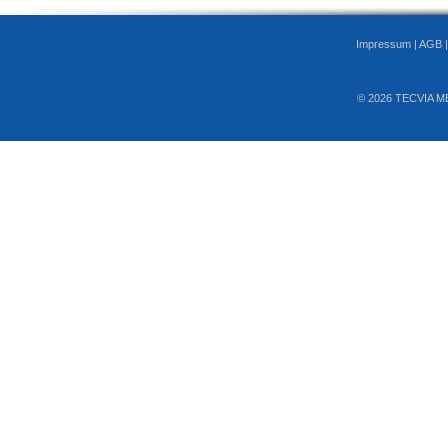
Impressum
|
AGB
© 2026 TECVIA M