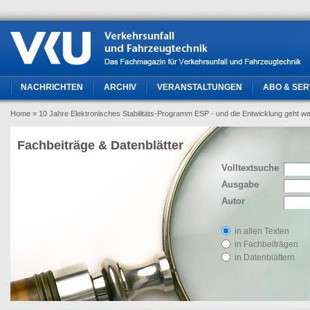
NACHRICHTEN
ARCHIV
VERANSTALTUNGEN
ABO & SER
Home
» 10 Jahre Elektronisches Stabilitäts-Programm ESP - und die Entwicklung geht we
Fachbeiträge & Datenblätter
Volltextsuche
Ausgabe
Autor
in allen Texten
in Fachbeiträgen
in Datenblättern