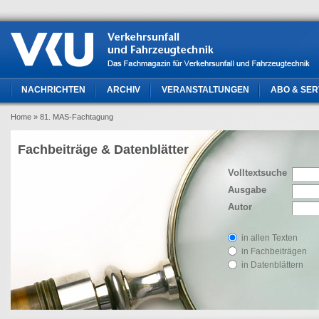
NACHRICHTEN
ARCHIV
VERANSTALTUNGEN
ABO & SER
Home
» 81. MAS-Fachtagung
Fachbeiträge & Datenblätter
Volltextsuche
Ausgabe
Autor
in allen Texten
in Fachbeiträgen
in Datenblättern