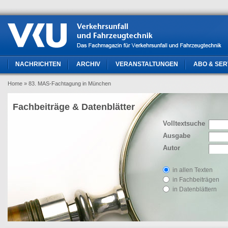
NACHRICHTEN
ARCHIV
VERANSTALTUNGEN
ABO & SER
Home
» 83. MAS-Fachtagung in München
Fachbeiträge & Datenblätter
Volltextsuche
Ausgabe
Autor
in allen Texten
in Fachbeiträgen
in Datenblättern