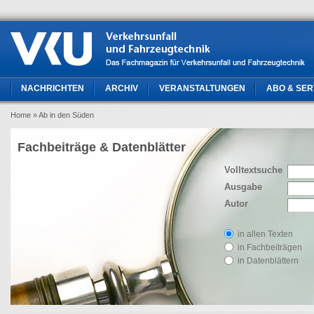
NACHRICHTEN
ARCHIV
VERANSTALTUNGEN
ABO & SER
Home
» Ab in den Süden
Fachbeiträge & Datenblätter
Volltextsuche
Ausgabe
Autor
in allen Texten
in Fachbeiträgen
in Datenblättern