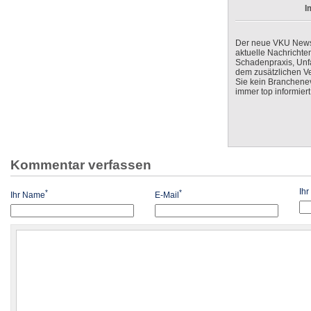
I
Der neue VKU Newsle
aktuelle Nachrichte
Schadenpraxis, Unfa
dem zusätzlichen V
Sie kein Branchenev
immer top informiert
Kommentar verfassen
Ih
*
*
Ihr Name
E-Mail