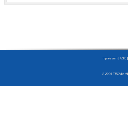
Impressum
|
AGB
© 2026 TECVIA M