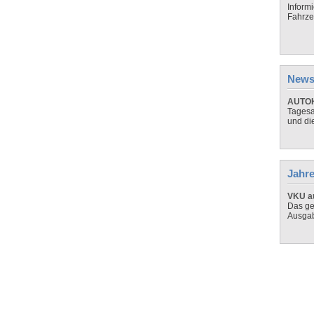
Inform
Fahrze
News
AUTOH
Tagesa
und di
Jahre
VKU au
Das ge
Ausga