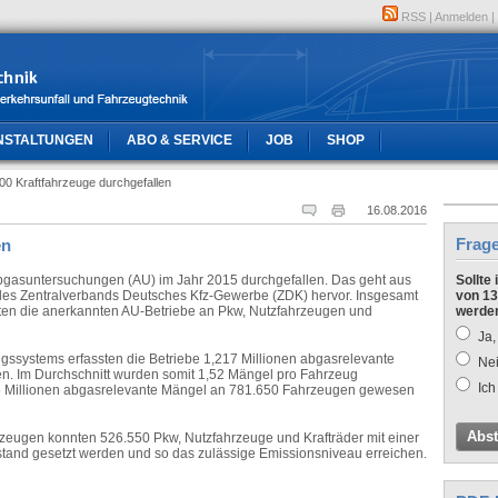
RSS
|
Anmelden
|
NSTALTUNGEN
ABO & SERVICE
JOB
SHOP
00 Kraftfahrzeuge durchgefallen
16.08.2016
Frag
en
bgasuntersuchungen (AU) im Jahr 2015 durchgefallen. Das geht aus
Sollte
 des Zentralverbands Deutsches Kfz-Gewerbe (ZDK) hervor. Insgesamt
von 13
rten die anerkannten AU-Betriebe an Pkw, Nutzfahrzeugen und
werde
Ja,
ngssystems erfassten die Betriebe 1,217 Millionen abgasrelevante
Nei
. Im Durchschnitt wurden somit 1,52 Mängel pro Fahrzeug
Ich
125 Millionen abgasrelevante Mängel an 781.650 Fahrzeugen gewesen
Abs
rzeugen konnten 526.550 Pkw, Nutzfahrzeuge und Krafträder mit einer
stand gesetzt werden und so das zulässige Emissionsniveau erreichen.