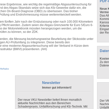
PDF-
iese Ergebnisse, wie wichtig die regelmäßige Abgasuntersuchung für
nd des Abgas-Skandals setze sich das Kfz-Gewerbe dafür ein, die
Neue K
ischen On-Board-Diagnose (OBD) zu überlassen. Das bisher
Verme
Prüfung und Endrohrmessung müsse weiterentwickelt werden.
Das Al
Kommis
m fünften Jahr nach der Erstzulassung oder nach 100.000 Kilometern
Kaross
flicht werden. Zudem seien die Abgas-Grenzwerte für Euro 5/Euro 6-
Kriteri
s der Motorelektronik müssten herangezogen werden, um die
Eingan
rüfen zu können, so der ZDK.
der Re
rden, die Messung beziehungsweise Beurteilung der Stickoxide unter
en AU-Prüfumfang zu integrieren. Diese bereits den
für eine moderne Abgasuntersuchung will der Verband in Kürze dem
rastruktur (BMVI) präsentieren. (AH)
Daten
Koste
Zu den
Dateie
Heftabo
Newsletter
Immer gut informiert!
Der neue VKU Newsletter liefert Ihnen monatlich
Der VK
aktuelle Nachrichten aus den Bereichen
Nachri
Schadenpraxis, Unfallforschung und Kfz-Technik. Mit
Unfall