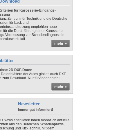
Download
riterien für Karosserie-Eingangs-
ssung
lianz Zentrum für Technik und die Deutsche
sion für Lack und
erieinstandsetzung empfehlen neue
en für die Durchführung einer Karosserie-
gs-Vermessung zur Schadendiagnose in
paraturwerkstatt.
mehr »
blätter
nlose 2D DXF-Daten
 Datenblättern der Autos gibt es auch DXF-
n zum Download. Nur für Abonnenten!
mehr »
Newsletter
Immer gut informiert!
U Newsletter liefert Ihnen monatlich aktuelle
chten aus den Bereichen Schadenpraxis,
forschung und Kfz-Technik. Mit dem