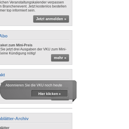
lichen Veranstaltungskalender verpassen
in Branchenevent. Jetzt kostenlos bestellen
er top informiert sein.
Jetzt anmelden »
-Abo
aket zum Mini-Preis
 Sie jetzt drei Ausgaben der VKU zum Mini-
 Keine Kündigung nötig!
mehr »
akt
Sie noch Fragen?
Abonnieren Sie die VKU noch heute
ontaktieren Sie uns - wir helfen Ihnen gerne
Hier klicken »
mehr »
blätter-Archiv
lätter