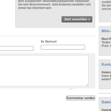
dem zusätzlichen Veranstaltungskalender verpassen
zusätz
Sie kein Branchenevent. Jetzt kostenlos bestellen und
Sie ke
immer top informiert sein.
und imm
Jetzt anmelden »
Mini
Maxi-P
Ihr Wohnort
Testen
Preis.
Kont
Haben 
Dann k
weiter!
Daten
Datenb