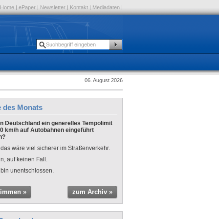
Home
|
ePaper
|
Newsletter
|
Kontakt
|
Mediadaten
|
06. August 2026
e des Monats
 in Deutschland ein generelles Tempolimit
0 km/h auf Autobahnen eingeführt
n?
 das wäre viel sicherer im Straßenverkehr.
n, auf keinen Fall.
 bin unentschlossen.
timmen »
zum Archiv »