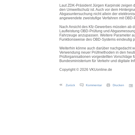
Laut ZDK-Präsident Jürgen Karpinski zeigen d
den Umweltschutz ist. Auch vor dem Hintergru
Abgasuntersuchung nicht allein der elektron
angewendete zweistufige Verfahren mit OBD-
Nach Ansicht des Kfz-Gewerbes müssten ab de
Laufleistung OBD-Prüfung und Abgasmessung P
Fahrzeuge anzupassen. Weitere Parameter au
Funktionsweise des OBD-Systems eindeutig p
Weiterhin könne auch darüber nachgedacht we
Verwendung neuer Prüfmethoden in den heutig
Prüforganisationen vorgestellten Vorschläge 
Bundesministerium für Verkehr und digitale Inf
Copyright © 2026 VKUonline.de
Zurück
Kommentar
Drucken