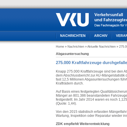
NACHRICHTEN
ARCHIV
VERA
Home
» Nachrichten
» Aktuelle Nachrichten
» 275.0
Abgasuntersuchung
275.000 Kraftfahrzeuge durchgefall
Knapp 275.000 Kraftfahrzeuge sind bei den A
dem Abschlussbericht zur AU-Mängelstatistik
fast 12,5 Millionen Abgasuntersuchungen füh
Krafträdern durch.
Auf Basis eines festgelegten Qualitätssicheru
Mängel an 801.386 beanstandeten Fahrzeugen
festgestellt. Im Jahr 2014 waren es noch 1,
(Quote: 1,44).
Von den 2015 statistisch erfassten Mängelfah
Wartung, Inspektion oder Reparatur wieder in
ZDK empfiehlt Weiterentwicklung