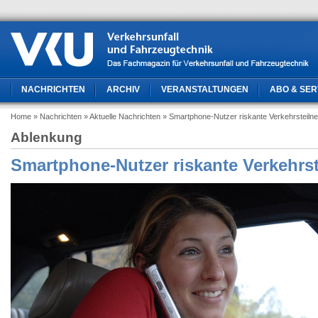
NACHRICHTEN
ARCHIV
VERANSTALTUNGEN
ABO & SER
Home
» Nachrichten
» Aktuelle Nachrichten
» Smartphone-Nutzer riskante Verkehrsteiln
Ablenkung
Smartphone-Nutzer riskante Verkehrs