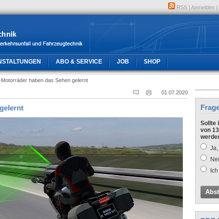
RSS
|
Anmelden
|
NSTALTUNGEN
ABO & SERVICE
JOB
SHOP
Motorräder haben das Sehen gelernt
01.07.2020
Frag
gelernt
Sollte
von 13
werde
Ja,
Nei
Ich
Abs