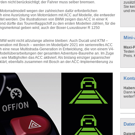
en nicht berücksichtigt; der Fahrer muss selber bremsen.
zusätz
Sie ke
Motorradmodell wegen der zahlreichen dafür erforderlichen
und imm
ch eine Ausrüstung von Motorrädern mit ACC auf Modelle, die entweder
eitet werden. Die Illustrationen von BMW zeigen das ACC in einer K
end dürfte das
Tourenflaggschiff zu den ersten Modellen zähl
en
, für die
ungsmerkmal geben wird; auch
der
Boxer-
L
uxus
tourer
R 12
5
0
Mini
 BMW
wohl
nicht allzu
lange
alleine
bleiben:
A
uch Ducati und KTM –
peration mit Bosch –
werden
im Modelljahr 2021 ein serienreifes ACC
Maxi-P
ch eine neue Multist
r
ada-Generation in Entwicklung, die von einem V4-
Testen
Modellüberarbeitungen der gesamten Adventure-Baureihe an. Im Zuge
Preis.
 wie Mattighofen das ACC aktiviert. Als bislang einziger japanischer
klärt, ebenfalls zusammen mit Bosch an der ACC-Implementierung zu
Kont
Haben 
Dann k
weiter!
Daten
Datenb