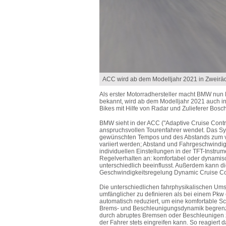
ACC wird ab dem Modelljahr 2021 in Zweirä
Als erster Motorradhersteller macht
BMW nun Er
bekannt,
wird ab dem Modelljahr 2021 auch i
Bikes mit Hilfe von Radar
und Zulieferer Bosc
BMW sieht in der ACC ("Adaptive Cruise Contr
anspruchsvollen Tourenfahrer wendet. Das S
gewünschten Tempos und des Abstands zum vo
variiert werden; Abstand und Fahrgeschwindig
individuellen Einstellungen in der TFT-Inst
Regelverhalten an: komfortabel oder dynami
unterschiedlich beeinflusst. Außerdem kann d
Geschwindigkeitsregelung Dynamic Cruise C
Die unterschiedlichen fahrphysikalischen Um
umfänglicher zu definieren als bei einem Pkw
automatisch reduziert, um eine komfortable 
Brems- und Beschleunigungsdynamik begrenzt,
durch abruptes Bremsen oder Beschleunigen z
der Fahrer stets eingreifen kann. So reagiert