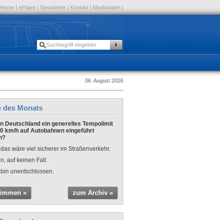
Home
|
ePaper
|
Newsletter
|
Kontakt
|
Mediadaten
|
06. August 2026
e des Monats
 in Deutschland ein generelles Tempolimit
0 km/h auf Autobahnen eingeführt
n?
 das wäre viel sicherer im Straßenverkehr.
n, auf keinen Fall.
 bin unentschlossen.
timmen »
zum Archiv »