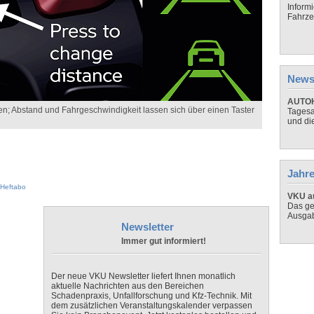
Inform
Fahrze
News
AUTOH
den; Abstand und Fahrgeschwindigkeit lassen sich über einen Taster
Tagesa
und di
Jahre
Heftabo
VKU au
Das ge
Ausga
Newsletter
Immer gut informiert!
Der neue VKU Newsletter liefert Ihnen monatlich
aktuelle Nachrichten aus den Bereichen
Schadenpraxis, Unfallforschung und Kfz-Technik. Mit
dem zusätzlichen Veranstaltungskalender verpassen