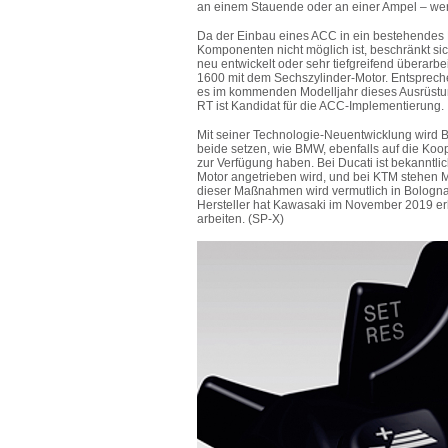
an einem Stauende oder an einer Ampel – werd
Da der Einbau eines ACC in ein bestehendes 
Komponenten nicht möglich ist, beschränkt si
neu entwickelt oder sehr tiefgreifend überarb
1600 mit dem Sechszylinder-Motor.
Entsprech
es im kommenden Modelljahr dieses Ausrüst
RT
ist
Kandidat für die ACC-Implementierung
.
Mit seiner
Technologie-
Neuentwicklung wird
beide setzen, wie BMW, ebenfalls auf die Koo
zur Verfügung haben.
Bei Ducati ist bekanntli
Motor angetrieben wird, und bei KTM stehen 
dieser Maßnahmen wird
vermutlich
in Bologna
Hersteller hat Kawasaki im November 2019 er
arbeiten. (SP-X)