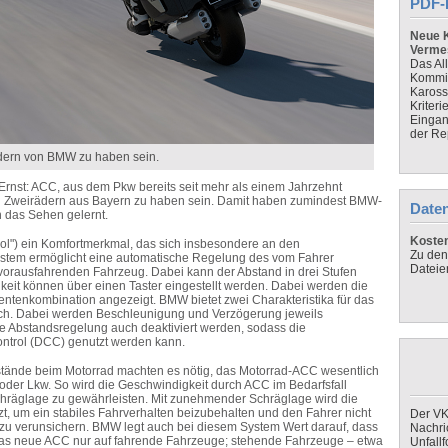
PDF-
Neue K
Verme
Das Al
Kommis
Kaross
Kriteri
Eingan
der Re
dern von BMW zu haben sein.
nst: ACC, aus dem Pkw bereits seit mehr als einem Jahrzehnt
n Zweirädern
aus Bayern
zu haben sein. Damit haben zumindest BMW-
Daten
h
das Sehen gelernt.
Koste
ol") ein Komfortmerkmal, das sich insbesondere an den
Zu den
ystem ermöglicht eine automatische Regelung des vom Fahrer
Dateie
rausfahrenden Fahrzeug. Dabei kann der Abstand in drei Stufen
keit können über einen Taster eingestellt werden. Dabei werden die
rumentenkombination angezeigt. BMW
bietet
zwei Charakteristika für das
sch. Dabei werden Beschleunigung und Verzögerung jeweils
ie Abstandsregelung auch deaktiviert werden, sodass die
ontrol (DCC)
genutzt werden kann.
stände beim Motorrad machten es nötig, das Motorrad-ACC wesentlich
 oder Lkw. So wird die Geschwindigkeit durch ACC im Bedarfsfall
Schräglage zu gewährleisten. Mit zunehmender Schräglage
wird die
 um ein stabiles Fahrverhalten beizubehalten und den Fahrer nicht
Der VK
u verunsichern. BMW legt auch bei diesem System Wert darauf, dass
Nachri
 das neue ACC nur
auf fahrende
Fahrzeuge; stehende Fahrzeuge – etwa
Unfall