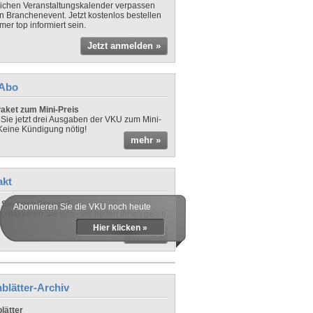
lichen Veranstaltungskalender verpassen
in Branchenevent. Jetzt kostenlos bestellen
er top informiert sein.
Jetzt anmelden »
-Abo
aket zum Mini-Preis
 Sie jetzt drei Ausgaben der VKU zum Mini-
 Keine Kündigung nötig!
mehr »
akt
Sie noch Fragen?
Abonnieren Sie die VKU noch heute
ontaktieren Sie uns - wir helfen Ihnen gerne
Hier klicken »
mehr »
blätter-Archiv
lätter