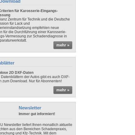
Download
riterien für Karosserie-Eingangs-
ssung
lianz Zentrum für Technik und die Deutsche
sion für Lack und
erieinstandsetzung empfehlen neue
en für die Durchführung einer Karosserie-
gs-Vermessung zur Schadendiagnose in
paraturwerkstatt.
mehr »
blätter
nlose 2D DXF-Daten
 Datenblättern der Autos gibt es auch DXF-
n zum Download. Nur für Abonnenten!
mehr »
Newsletter
Immer gut informiert!
U Newsletter liefert Ihnen monatlich aktuelle
chten aus den Bereichen Schadenpraxis,
forschung und Kfz-Technik. Mit dem