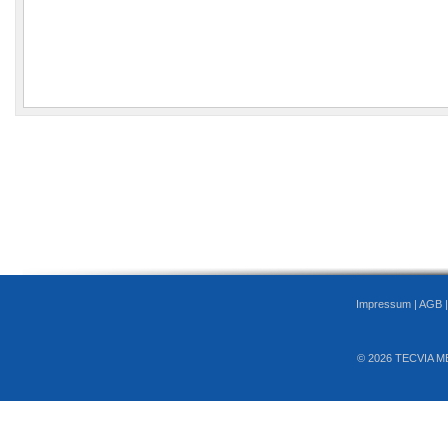
Impressum
|
AGB
© 2026 TECVIA M