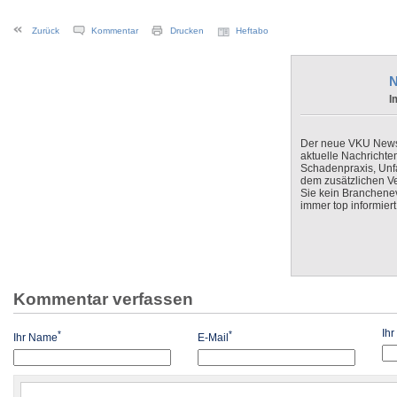
Zurück
Kommentar
Drucken
Heftabo
N
I
Der neue VKU Newsle
aktuelle Nachrichte
Schadenpraxis, Unfa
dem zusätzlichen V
Sie kein Branchenev
immer top informiert
Kommentar verfassen
Ih
*
*
Ihr Name
E-Mail