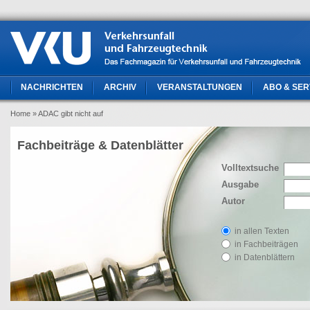
NACHRICHTEN
ARCHIV
VERANSTALTUNGEN
ABO & SER
Home
» ADAC gibt nicht auf
Fachbeiträge & Datenblätter
Volltextsuche
Ausgabe
Autor
in allen Texten
in Fachbeiträgen
in Datenblättern