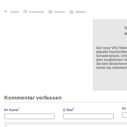
Zurück
Kommentar
Drucken
Heftabo
N
I
Der neue VKU Newsle
aktuelle Nachrichte
Schadenpraxis, Unfa
dem zusätzlichen V
Sie kein Branchenev
immer top informiert
Kommentar verfassen
Ih
*
*
Ihr Name
E-Mail