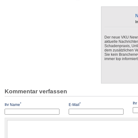
N
I
Der neue VKU Newsle
aktuelle Nachrichte
Schadenpraxis, Unfa
dem zusätzlichen V
Sie kein Branchenev
immer top informiert
Kommentar verfassen
Ih
*
*
Ihr Name
E-Mail