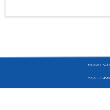
Impressum
|
AGB
© 2026 TECVIA M