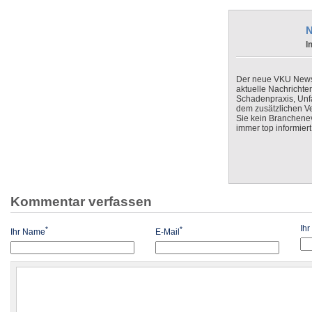
N
I
Der neue VKU Newsle
aktuelle Nachrichte
Schadenpraxis, Unfa
dem zusätzlichen V
Sie kein Branchenev
immer top informiert
Kommentar verfassen
Ih
*
*
Ihr Name
E-Mail