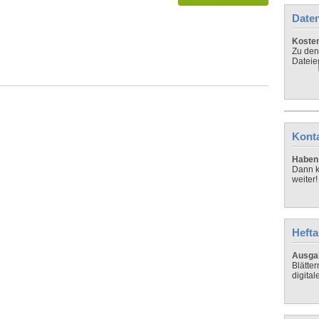
Daten
Koste
Zu den
Dateie
Kont
Haben 
Dann k
weiter!
Hefta
Ausga
Blätte
digital