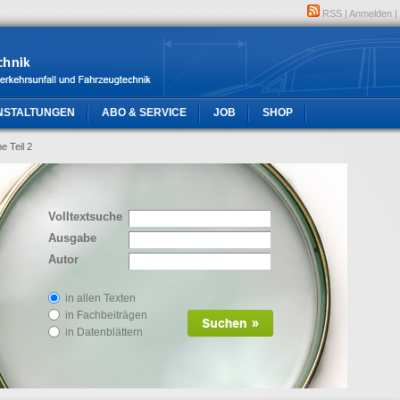
RSS
|
Anmelden
|
NSTALTUNGEN
ABO & SERVICE
JOB
SHOP
 Teil 2
Volltextsuche
Ausgabe
Autor
in allen Texten
in Fachbeiträgen
in Datenblättern