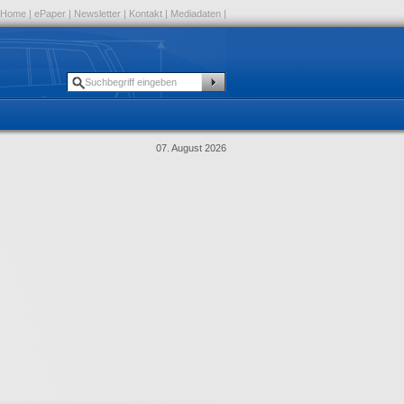
Home
|
ePaper
|
Newsletter
|
Kontakt
|
Mediadaten
|
07. August 2026