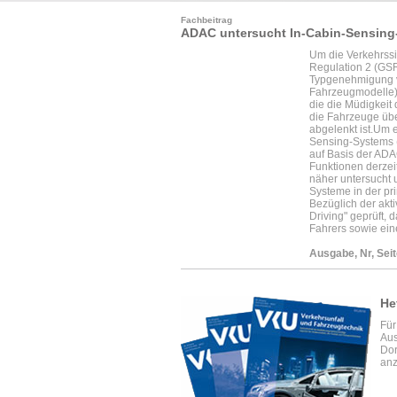
Fachbeitrag
ADAC untersucht In-Cabin-Sensing-
Um die Verkehrssi
Regulation 2 (GSR
Typgenehmigung vo
Fahrzeugmodelle) 
die die Müdigkeit
die Fahrzeuge übe
abgelenkt ist.Um e
Sensing-Systems 
auf Basis der ADA
Funktionen derzei
näher untersucht u
Systeme in der pr
Bezüglich der akt
Driving" geprüft,
Fahrers sowie ein
Ausgabe, Nr, Seit
He
Für
Aus
Dor
anz