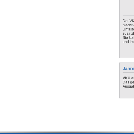
Der VK
Nachri
Unfall
zusätz
Sie ke
und imm
Jahre
VKU au
Das ge
Ausga