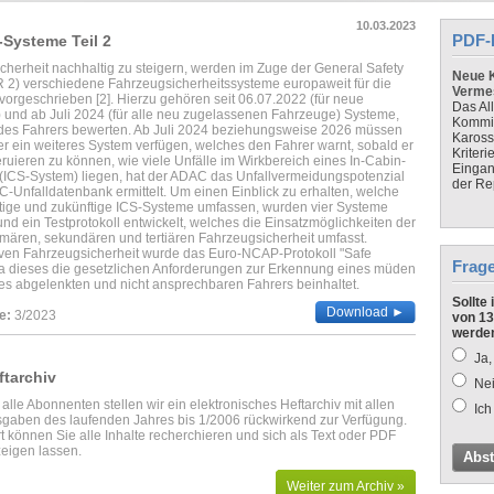
10.03.2023
PDF-
Systeme Teil 2
cherheit nachhaltig zu steigern, werden im Zuge der General Safety
Neue K
 2) verschiedene Fahrzeugsicherheitssysteme europaweit für die
Verme
rgeschrieben [2]. Hierzu gehören seit 06.07.2022 (für neue
Das Al
und ab Juli 2024 (für alle neu zugelassenen Fahrzeuge) Systeme,
Kommis
 des Fahrers bewerten. Ab Juli 2024 beziehungsweise 2026 müssen
Kaross
r ein weiteres System verfügen, welches den Fahrer warnt, sobald er
Kriteri
ruieren zu können, wie viele Unfälle im Wirkbereich eines In-Cabin-
Eingan
(ICS-System) liegen, hat der ADAC das Unfallvermeidungspotenzial
der Re
C-Unfalldatenbank ermittelt. Um einen Einblick zu erhalten, welche
tige und zukünftige ICS-Systeme umfassen, wurden vier Systeme
nd ein Testprotokoll entwickelt, welches die Einsatzmöglichkeiten der
imären, sekundären und tertiären Fahrzeugsicherheit umfasst.
iven Fahrzeugsicherheit wurde das Euro-NCAP-Protokoll "Safe
Frag
 da dieses die gesetzlichen Anforderungen zur Erkennung eines müden
es abgelenkten und nicht ansprechbaren Fahrers beinhaltet.
Sollte
Download ►
e:
3/2023
von 13
werde
Ja,
ftarchiv
Nei
 alle Abonnenten stellen wir ein elektronisches Heftarchiv mit allen
Ich
gaben des laufenden Jahres bis 1/2006 rückwirkend zur Verfügung.
t können Sie alle Inhalte recherchieren und sich als Text oder PDF
eigen lassen.
Abs
Weiter zum Archiv »