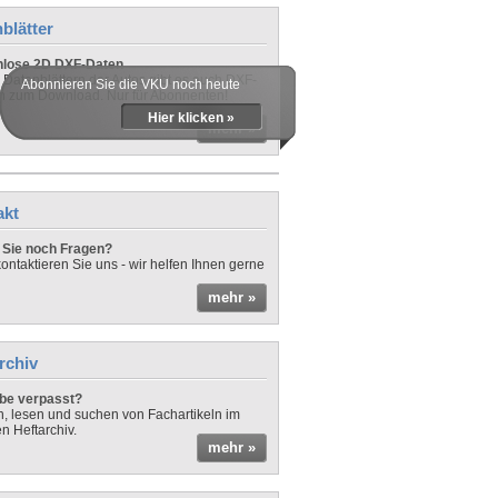
blätter
nlose 2D DXF-Daten
 Datenblättern der Autos gibt es auch DXF-
Abonnieren Sie die VKU noch heute
n zum Download. Nur für Abonnenten!
Hier klicken »
mehr »
akt
Sie noch Fragen?
ontaktieren Sie uns - wir helfen Ihnen gerne
mehr »
rchiv
be verpasst?
rn, lesen und suchen von Fachartikeln im
en Heftarchiv.
mehr »