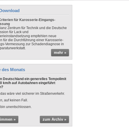
Download
riterien für Karosserie-Eingangs-
ssung
lianz Zentrum für Technik und die Deutsche
sion für Lack und
erieinstandsetzung empfehlen neue
en für die Durchführung einer Karosserie-
gs-Vermessung zur Schadendiagnose in
paraturwerkstatt.
mehr »
e des Monats
 in Deutschland ein generelles Tempolimit
0 km/h auf Autobahnen eingeführt
n?
 das wäre viel sicherer im Straßenverkehr.
n, auf keinen Fall.
 bin unentschlossen.
timmen »
zum Archiv »