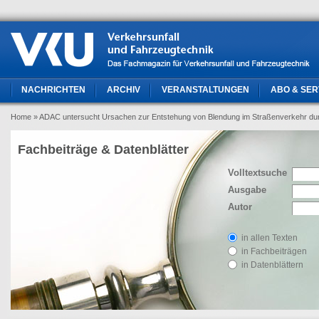
NACHRICHTEN
ARCHIV
VERANSTALTUNGEN
ABO & SER
Home
» ADAC untersucht Ursachen zur Entstehung von Blendung im Straßenverkehr dur
Fachbeiträge & Datenblätter
Volltextsuche
Ausgabe
Autor
in allen Texten
in Fachbeiträgen
in Datenblättern