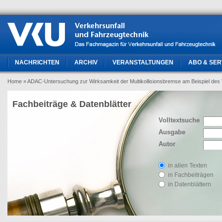
NACHRICHTEN
ARCHIV
VERANSTALTUNGEN
ABO & SER
Home
» ADAC-Untersuchung zur Wirksamkeit der Multikollisionsbremse am Beispiel des 
Fachbeiträge & Datenblätter
Volltextsuche
Ausgabe
Autor
in allen Texten
in Fachbeiträgen
in Datenblättern