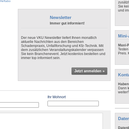
Heftabo
zusätz
Sie ke
und imm
Newsletter
Immer gut informiert!
Mini
Der neue VKU Newsletter liefert Ihnen monatlich
aktuelle Nachrichten aus den Bereichen
Maxi-P
Schadenpraxis, Unfallforschung und Kfz-Technik. Mit
Testen
dem zusätzlichen Veranstaltungskalender verpassen
Preis.
Sie kein Branchenevent. Jetzt kostenlos bestellen und
immer top informiert sein.
Jetzt anmelden »
Kont
Haben 
Dann k
weiter!
Ihr Wohnort
Daten
Datenb