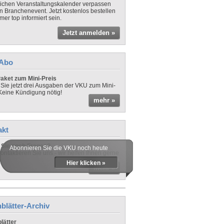
lichen Veranstaltungskalender verpassen
in Branchenevent. Jetzt kostenlos bestellen
er top informiert sein.
Jetzt anmelden »
-Abo
aket zum Mini-Preis
 Sie jetzt drei Ausgaben der VKU zum Mini-
 Keine Kündigung nötig!
mehr »
akt
Sie noch Fragen?
Abonnieren Sie die VKU noch heute
ontaktieren Sie uns - wir helfen Ihnen gerne
Hier klicken »
mehr »
blätter-Archiv
lätter