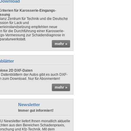
Download
riterien für Karosserie-Eingangs-
ssung
lianz Zentrum für Technik und die Deutsche
sion für Lack und
erieinstandsetzung empfehlen neue
en für die Durchführung einer Karosserie-
gs-Vermessung zur Schadendiagnose in
paraturwerkstatt.
mehr »
blätter
nlose 2D DXF-Daten
 Datenblättern der Autos gibt es auch DXF-
n zum Download. Nur für Abonnenten!
mehr »
Newsletter
Immer gut informiert!
U Newsletter liefert Ihnen monatlich aktuelle
chten aus den Bereichen Schadenpraxis,
forschung und Kfz-Technik. Mit dem