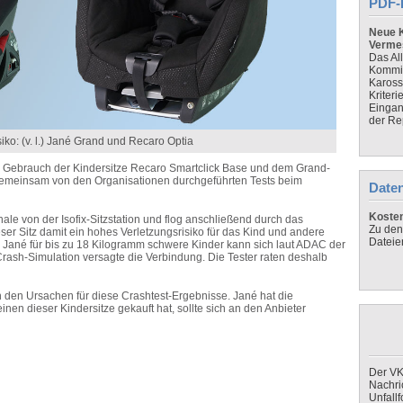
PDF-
Neue K
Verme
Das Al
Kommis
Kaross
Kriteri
Eingan
der Re
siko: (v. l.) Jané Grand und Recaro Optia
 Gebrauch der Kindersitze Recaro Smartclick Base und dem Grand-
 gemeinsam von den Organisationen durchgeführten Tests beim
Daten
Koste
chale von der Isofix-Sitzstation und flog anschließend durch das
Zu den
eser Sitz damit ein hohes Verletzungsrisiko für das Kind und andere
Dateie
 Jané für bis zu 18 Kilogramm schwere Kinder kann sich laut ADAC der
 Crash-Simulation versagte die Verbindung. Die Tester raten deshalb
h den Ursachen für diese Crashtest-Ergebnisse. Jané hat die
nen dieser Kindersitze gekauft hat, sollte sich an den Anbieter
Der VK
Nachri
Unfall