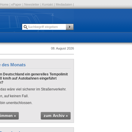
Home
|
ePaper
|
Newsletter
|
Kontakt
|
Mediadaten
|
08. August 2026
e des Monats
 in Deutschland ein generelles Tempolimit
0 km/h auf Autobahnen eingeführt
n?
 das wäre viel sicherer im Straßenverkehr.
n, auf keinen Fall.
 bin unentschlossen.
timmen »
zum Archiv »