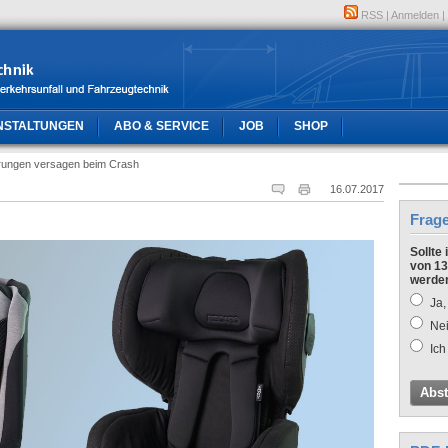
RSS
|
Anmelden
|
NSTALTUNGEN
ABO & SERVICE
JOB
SHOP
erungen versagen beim Crash
16.07.2017
Frag
Sollte
von 13
werde
Ja,
Nei
Ich
Abs