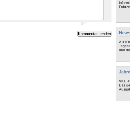
Inform
Fahrze
News
AUTOH
Tagesa
und di
Jahre
VKU au
Das ge
Ausga