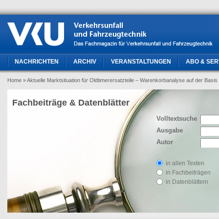
NACHRICHTEN
ARCHIV
VERANSTALTUNGEN
ABO & SER
Home
» Aktuelle Marktsituation für Oldtimerersatzteile – Warenkorbanalyse auf der Bas
Fachbeiträge & Datenblätter
Volltextsuche
Ausgabe
Autor
in allen Texten
in Fachbeiträgen
in Datenblättern