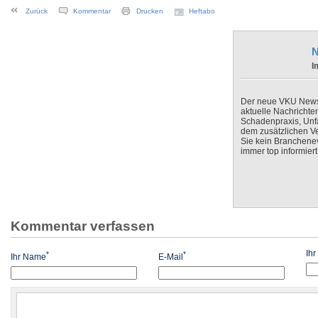
Zurück
Kommentar
Drucken
Heftabo
N
I
Der neue VKU Newsle
aktuelle Nachrichte
Schadenpraxis, Unfa
dem zusätzlichen V
Sie kein Branchenev
immer top informiert
Kommentar verfassen
Ih
*
*
Ihr Name
E-Mail