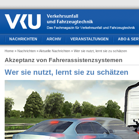
NACHRICHTEN
ARCHIV
VERANSTALTUNGEN
ABO & SER
Home
» Nachrichten
» Aktuelle Nachrichten
» Wer sie nutzt, lernt sie zu schätzen
Akzeptanz von Fahrerassistenzsystemen
Wer sie nutzt, lernt sie zu schätzen